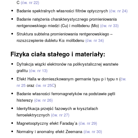
C
(ćw. nr 22)
Badanie spektralnych własności filtrów optycznych
(ćw. nr 24)
Badanie natężenia charakterystycznego promieniowania
rentgenowskiego miedzi (Cu) i molibdenu (Mo)
(ćw. nr 33)
Struktura subtelna promieniowania rentgenowskiego –
rozszczepienie dubletu Kα molibdenu
(ćw. nr 34)
Fizyka ciała stałego i materiały
:
Dyfrakcja wiązki elektronów na polikrystalicznej warstwie
grafitu
(ćw. nr 13)
Efekt Halla w domieszkowanym germanie typu p i typu n (
ćw.
nr 25
oraz
ćw. nr 25C
)
Badanie własności ferromagnetyków na podstawie pętli
histerezy
(ćw. nr 26)
Identyfikacja przejść fazowych w kryształach
ferroelektrycznych
(ćw. nr 27)
Magnetooptyczny efekt Faraday’a
(ćw. nr 29)
Normalny i anomalny efekt Zeemana
(ćw. nr 30)