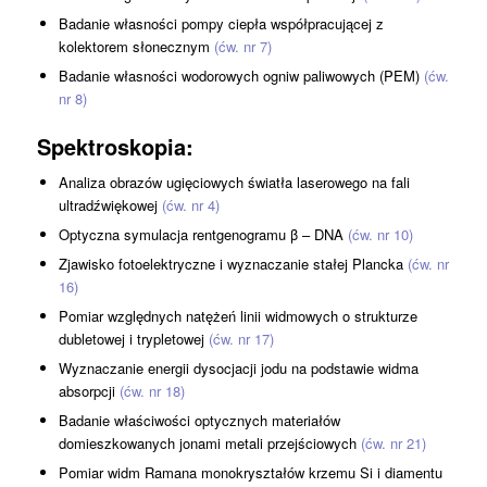
Badanie własności pompy ciepła współpracującej z
kolektorem słonecznym
(ćw. nr 7)
Badanie własności wodorowych ogniw paliwowych (PEM)
(ćw.
nr 8)
Spektroskopia
:
Analiza obrazów ugięciowych światła laserowego na fali
ultradźwiękowej
(ćw. nr 4)
Optyczna symulacja rentgenogramu β – DNA
(ćw. nr 10)
Zjawisko fotoelektryczne i wyznaczanie stałej Plancka
(ćw. nr
16)
Pomiar względnych natężeń linii widmowych o strukturze
dubletowej i trypletowej
(ćw. nr 17)
Wyznaczanie energii dysocjacji jodu na podstawie widma
absorpcji
(ćw. nr 18)
Badanie właściwości optycznych materiałów
domieszkowanych jonami metali przejściowych
(ćw. nr 21)
Pomiar widm Ramana monokryształów krzemu Si i diamentu