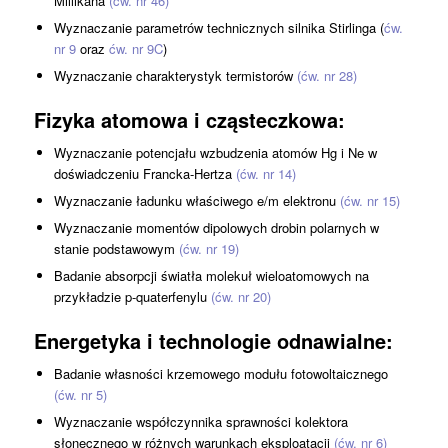
Millikana
(ćw. nr 46)
Wyznaczanie parametrów technicznych silnika Stirlinga (
ćw.
nr 9
oraz
ćw. nr 9C
)
Wyznaczanie charakterystyk termistorów
(ćw. nr 28)
Fizyka atomowa i cząsteczkowa
:
Wyznaczanie potencjału wzbudzenia atomów Hg i Ne w
doświadczeniu Francka-Hertza
(ćw. nr 14)
Wyznaczanie ładunku właściwego e/m elektronu
(ćw. nr 15)
Wyznaczanie momentów dipolowych drobin polarnych w
stanie podstawowym
(ćw. nr 19)
Badanie absorpcji światła molekuł wieloatomowych na
przykładzie p-quaterfenylu
(ćw. nr 20)
Energetyka i technologie odnawialne
:
Badanie własności krzemowego modułu fotowoltaicznego
(ćw. nr 5)
Wyznaczanie współczynnika sprawności kolektora
słonecznego w różnych warunkach eksploatacji
(ćw. nr 6)