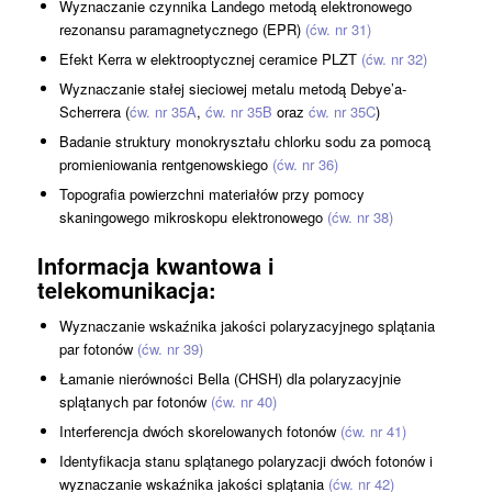
Wyznaczanie czynnika Landego metodą elektronowego
rezonansu paramagnetycznego (EPR)
(ćw. nr 31)
Efekt Kerra w elektrooptycznej ceramice PLZT
(ćw. nr 32)
Wyznaczanie stałej sieciowej metalu metodą Debye’a-
Scherrera (
ćw. nr 35A
,
ćw. nr 35B
oraz
ćw. nr 35C
)
Badanie struktury monokryształu chlorku sodu za pomocą
promieniowania rentgenowskiego
(ćw. nr 36)
Topografia powierzchni materiałów przy pomocy
skaningowego mikroskopu elektronowego
(ćw. nr 38)
Informacja kwantowa i
telekomunikacja
:
Wyznaczanie wskaźnika jakości polaryzacyjnego splątania
par fotonów
(ćw. nr 39)
Łamanie nierówności Bella (CHSH) dla polaryzacyjnie
splątanych par fotonów
(ćw. nr 40)
Interferencja dwóch skorelowanych fotonów
(ćw. nr 41)
Identyfikacja stanu splątanego polaryzacji dwóch fotonów i
wyznaczanie wskaźnika jakości splątania
(ćw. nr 42)