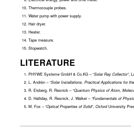
Thermocouple probes.
Water pump with power supply.
Hair dryer.
Heater.
Tape measure.
Stopwatch.
LITERATURE
PHYWE Systeme GmbH & Co.KG – “
Solar Ray Collector”
, L
L. Andrèn – “
Solar Installations. Practical Applications for t
R. Eisberg, R. Resnick – “
Quantum Physics of Atom, Molecule
D. Halliday, R. Resnick, J. Walker –
“Fundamentals of Physic
M. Fox – “
Optical Properties of Solid
”,
Oxford
University Pre