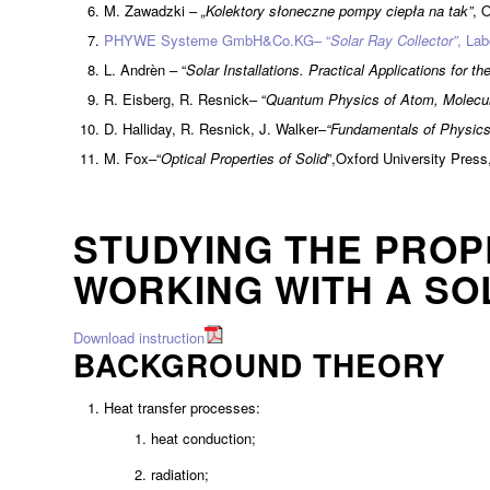
M. Zawadzki –
„Kolektory słoneczne pompy ciepła na tak”
, 
PHYWE Systeme GmbH&Co.KG– “
Solar Ray Collector”
, Lab
L. Andrèn – “
Solar Installations. Practical Applications for t
R. Eisberg, R. Resnick– “
Quantum Physics of Atom, Molecule
D. Halliday, R. Resnick, J. Walker–
“Fundamentals of Physics
M. Fox–“
Optical Properties of Solid
”,Oxford University Press
STUDYING THE PROP
WORKING WITH A S
Download instruction
BACKGROUND THEORY
Heat transfer processes:
heat conduction;
radiation;