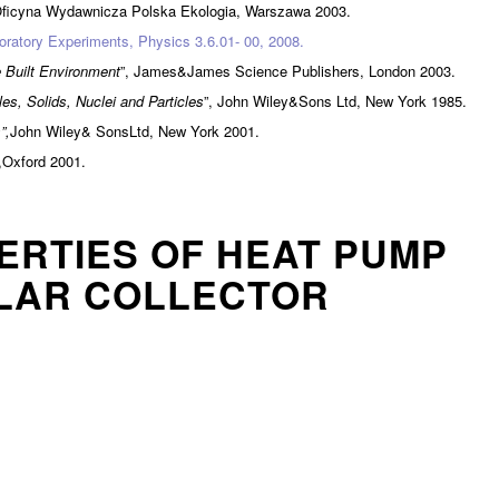
Oficyna Wydawnicza Polska Ekologia, Warszawa 2003.
oratory Experiments, Physics 3.6.01- 00, 2008.
he Built Environment
”, James&James Science Publishers, London 2003.
s, Solids, Nuclei and Particles
”, John Wiley&Sons Ltd, New York 1985.
”,
John Wiley& SonsLtd, New York 2001.
,Oxford 2001.
ERTIES OF HEAT PUMP
OLAR COLLECTOR