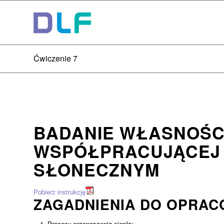
Ćwiczenie 7
BADANIE WŁASNOŚC
WSPÓŁPRACUJĄCEJ
SŁONECZNYM
Pobierz instrukcję
ZAGADNIENIA DO OPRAC
Procesy przenoszenia ciepła: