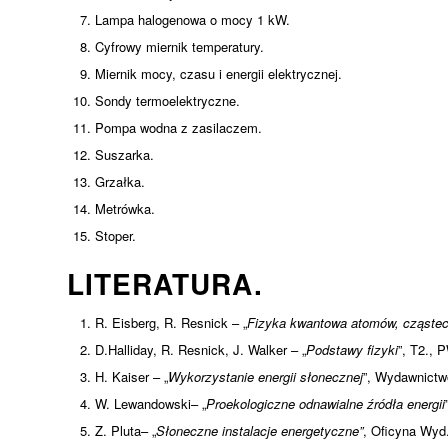
Lampa halogenowa o mocy 1 kW.
Cyfrowy miernik temperatury.
Miernik mocy, czasu i energii elektrycznej.
Sondy termoelektryczne.
Pompa wodna z zasilaczem.
Suszarka.
Grzałka.
Metrówka.
Stoper.
LITERATURA.
R. Eisberg, R. Resnick – „
Fizyka kwantowa atomów, cząstecze
D.Halliday, R. Resnick, J. Walker – „
Podstawy fizyki
”, T2.,
H. Kaiser – „
Wykorzystanie energii słonecznej
”, Wydawnict
W. Lewandowski– „
Proekologiczne odnawialne źródła energii
Z. Pluta– „
Słoneczne instalacje energetyczne”
, Oficyna Wyd.