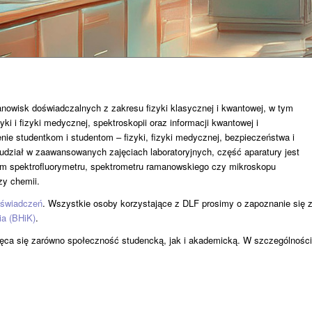
nowisk doświadczalnych z zakresu fizyki klasycznej i kwantowej, w tym
zyki i fizyki medycznej, spektroskopii oraz informacji kwantowej i
ie studentkom i studentom – fizyki, fizyki medycznej, bezpieczeństwa i
 udział w zaawansowanych zajęciach laboratoryjnych, część aparatury jest
m spektrofluorymetru, spektrometru ramanowskiego czy mikroskopu
czy chemii.
oświadczeń
. Wszystkie osoby korzystające z DLF prosimy o zapoznanie się 
ia (BHiK)
.
ęca się zarówno społeczność studencką, jak i akademicką. W szczególności