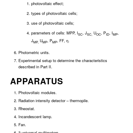
photovoltaic effect;
types of photovoltaic cells;
use of photovoltaic cells;
parameters of cells: MPP, I
, J
U
, P
, I
,
SC
SC,
OC
ID
MP
J
U
, P
, FF, η.
MP,
MP
MP
Photometric units.
Experimental setup to determine the characteristics
described in Part II.
APPARATUS
Photovoltaic modules.
Radiation intensity detector – thermopile.
Rheostat.
Incandescent lamp.
Fan.
3 universal multimeters.