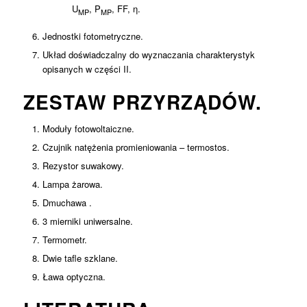
U
, P
, FF, η.
MP
MP
Jednostki fotometryczne.
Układ doświadczalny do wyznaczania charakterystyk
opisanych w części II.
ZESTAW PRZYRZĄDÓW.
Moduły fotowoltaiczne.
Czujnik natężenia promieniowania – termostos.
Rezystor suwakowy.
Lampa żarowa.
Dmuchawa .
3 mierniki uniwersalne.
Termometr.
Dwie tafle szklane.
Ława optyczna.