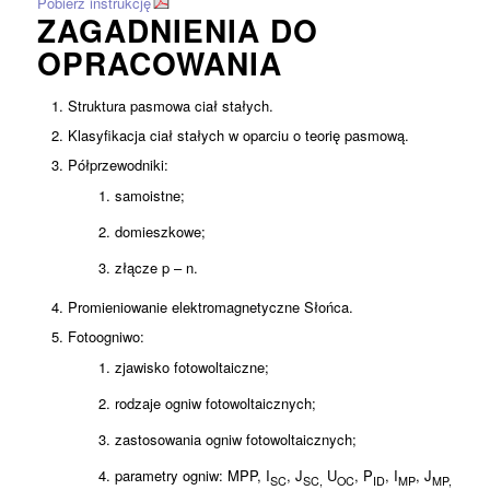
Pobierz instrukcję
ZAGADNIENIA DO
OPRACOWANIA
Struktura pasmowa ciał stałych.
Klasyfikacja ciał stałych w oparciu o teorię pasmową.
Półprzewodniki:
samoistne;
domieszkowe;
złącze p – n.
Promieniowanie elektromagnetyczne Słońca.
Fotoogniwo:
zjawisko fotowoltaiczne;
rodzaje ogniw fotowoltaicznych;
zastosowania ogniw fotowoltaicznych;
parametry ogniw: MPP, I
, J
U
, P
, I
, J
SC
SC,
OC
ID
MP
MP,