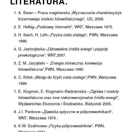
LITERATURA.
A. Baran – Praca magisterska „Wyznaczanie charakterystyk
krzemowego modułu fotowoltaicznego”, UG, 2009.
E. Helbig–„
Podstawy fotometrii
”, WNT, Warszawa 1975.
H. Ibach, H. Lüth–„
Fizyka ciała stałego
”, PWN, Warszawa
1996.
G. Jastrzębska–„
Odnawialne źródła energii i pojazdy
proekologiczne
”, WNT,2007.
Z. M. Jarzębski – „
Energia słoneczna: konwersja
fotowoltaiczna
”,PWN, Warszawa 1990.
C. Kittel–„
Wstęp do fizyki ciała stałego
”,PWN ,Warszawa
1999.
E. Klugman, E. Klugmann–Radziemska –„
Ogniwa i moduły
fotowoltaiczne oraz inne niekonwencjonalne źródła energii
”,
Wydawnictwo Ekonomia i Środowisko, Białystok 2005.
J.I. Pankove–„
Zjawiska optyczne w półprzewodnikach
”,
WNT, Warszawa 1974 .
K.W. Szalimowa–„
Fizyka półprzewodników
”, PWN,
Warszawa 1974.