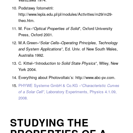
Podstawy fotometrii:
http://www.lepla.edu.pl/pl/modules/Activities/m29/m29-
theo.htm.
M. Fox–“
Optical Properties of Solid
”, Oxford University
Press, Oxford 2001.
M.A.Green–“
Solar Cells–Operating Principles, Technology
and System Applications
”, Ed. Univ. of New South Wales,
Australia 1992.
C. Kittel–“
Introduction to Solid State Physics
”, Wiley, New
York 2004.
Everything about Photovoltaic’s: http://www.abc-pv.com.
PHYWE Systeme GmbH & Co.KG –“
Characteristic Curves
of a Solar Cell”
, Laboratory Experiments, Physics 4.1.09,
2008.
STUDYING THE