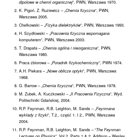
dipolowe w chemii organicznej
”, PWN, Warszawa 1970.
K. Pigoń, Z. Ruziewicz – „
Chemia fizyczna
”, PWN,
Warszawa 2005.
Chełkowski – „
Fizyka dielektryków
”, PWN, Warszawa 1993.
H. Szydłowski – „
Pracownia fizyczna wspomagana
komputerem
”, PWN, Warszawa 2003.
T. Drapała – „
Chemia ogólna i nieorganiczna
”, PWN,
Warszawa 1980.
Praca zbiorowa – „
Poradnik fizykochemiczny
”, PWN 1974.
A.H. Piekara – „
Nowe oblicze optyki
”, PWN, Warszawa
1968.
G. Barrow – „
Chemia fizyczna
”, PWN, Warszawa 1978.
M. Zubek, A. Kuczkowski – „
II Pracownia Fizyczna
”, Wyd.
Politechniki Gdańskiej, 2004.
R.P. Feynman, R.B. Leighton, M. Sands – „
Feynmana
wykłady z fizyki
”, T.2., część 1. I 2., PWN, Warszawa
2004.
R.P. Feynman, R.B. Leighton, M. Sands – “
The Feynman
Lectures on Physics
”, Vol.2. Parts 1 & 2, Addison – Wesley,