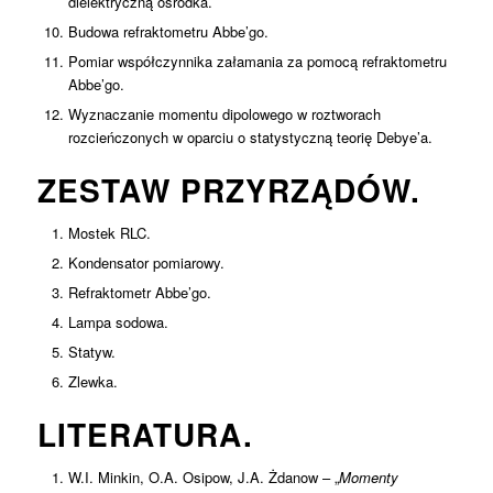
dielektryczną ośrodka.
Budowa refraktometru Abbe’go.
Pomiar współczynnika załamania za pomocą refraktometru
Abbe’go.
Wyznaczanie momentu dipolowego w roztworach
rozcieńczonych w oparciu o statystyczną teorię Debye’a.
ZESTAW PRZYRZĄDÓW.
Mostek RLC.
Kondensator pomiarowy.
Refraktometr Abbe’go.
Lampa sodowa.
Statyw.
Zlewka.
LITERATURA.
W.I. Minkin, O.A. Osipow, J.A. Żdanow – „
Momenty