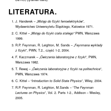
LITERATURA.
J. Handerek – „
Wstęp do fizyki ferroelektryków
”,
Wydawnictwo Uniwersytetu Śląskiego, Katowice 1971.
C. Kittel
– „Wstęp do fizyki ciała stałego”
PWN, Warszawa
1999.
R.P. Feynman, R. Leighton, M. Sands – „
Feynmana wykłady
z fizyki
”, PWN, T.2., część 1-2, 2004.
F. Kaczmarek – „
Ćwiczenia laboratoryjne z fizyki
”, PWN,
Warszawa 1982.
T. Rewaj – „
Ćwiczenia laboratoryjne z fizyki na politechnice
”,
PWN, Warszawa 1974.
C. Kittel – “
Introduction to Solid State Physics
”, Wiley, 2004.
R.P. Feynman, R. Leighton, M.Sands – “
The Feynman
Lectures on Physics
”, Vol. 2. Parts 1-2., Addison – Wesley,
2005.