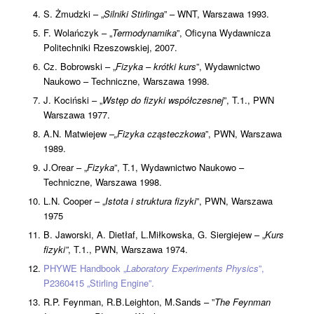
S. Żmudzki – „
Silniki Stirlinga
” – WNT, Warszawa 1993.
F. Wolańczyk – „
Termodynamika
”, Oficyna Wydawnicza
Politechniki Rzeszowskiej, 2007.
Cz. Bobrowski – „
Fizyka – krótki kurs
”, Wydawnictwo
Naukowo – Techniczne, Warszawa 1998.
J. Kociński – „
Wstęp do fizyki współczesnej
”, T.1., PWN
Warszawa 1977.
A.N. Matwiejew –
„Fizyka cząsteczkowa
”, PWN, Warszawa
1989.
J.Orear – „
Fizyka
”, T.1, Wydawnictwo Naukowo –
Techniczne, Warszawa 1998.
L.N. Cooper – „
Istota i struktura fizyki
”, PWN, Warszawa
1975
B. Jaworski, A. Dietłaf, L.Miłkowska, G. Siergiejew – „
Kurs
fizyki”
, T.1., PWN, Warszawa 1974.
PHYWE Handbook „
Laboratory Experiments Physics
”,
P2360415 „Stirling Engine”.
R.P. Feynman, R.B.Leighton, M.Sands – ”
The Feynman