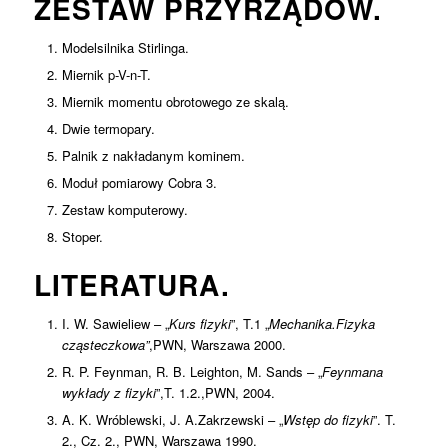
ZESTAW PRZYRZĄDÓW.
Modelsilnika Stirlinga.
Miernik p-V-n-T.
Miernik momentu obrotowego ze skalą.
Dwie termopary.
Palnik z nakładanym kominem.
Moduł pomiarowy Cobra 3.
Zestaw komputerowy.
Stoper.
LITERATURA.
I. W. Sawieliew – „
Kurs fizyki
”, T.1 „
Mechanika.Fizyka
cząsteczkowa”
,PWN, Warszawa 2000.
R. P. Feynman, R. B. Leighton, M. Sands – „
Feynmana
wykłady z fizyki
”,T. 1.2.,PWN, 2004.
A. K. Wróblewski, J. A.Zakrzewski – „
Wstęp do fizyki
”. T.
2., Cz. 2., PWN, Warszawa 1990.