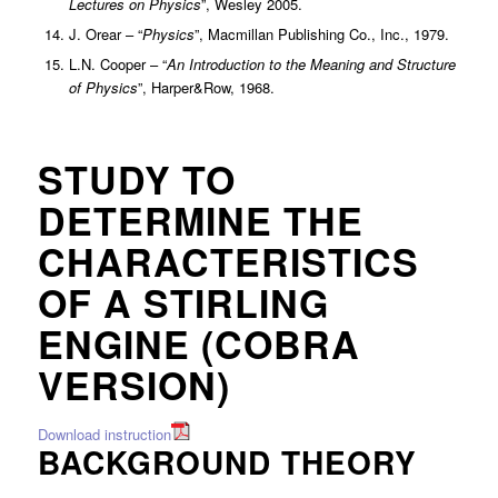
Lectures on Physics
”, Wesley 2005.
J. Orear – “
Physics
”, Macmillan Publishing Co., Inc., 1979.
L.N. Cooper – “
An Introduction to the Meaning and Structure
of Physics
”, Harper&Row, 1968.
STUDY TO
DETERMINE THE
CHARACTERISTICS
OF A STIRLING
ENGINE (COBRA
VERSION)
Download instruction
BACKGROUND THEORY