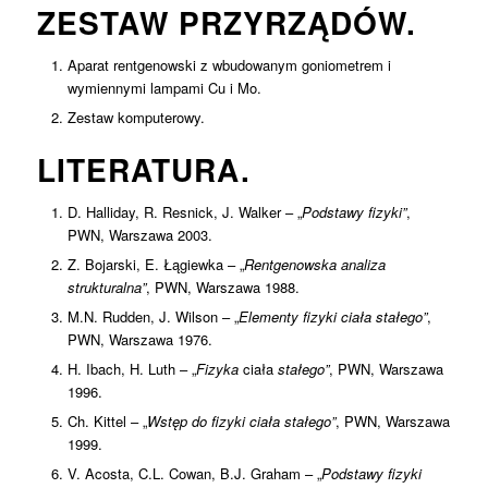
ZESTAW PRZYRZĄDÓW.
Aparat rentgenowski z wbudowanym goniometrem i
wymiennymi lampami Cu i Mo.
Zestaw komputerowy.
LITERATURA.
D. Halliday, R. Resnick, J. Walker – „
Podstawy fizyki”
,
PWN, Warszawa 2003.
Z. Bojarski, E. Łągiewka – „
Rentgenowska
analiza
strukturalna”
, PWN, Warszawa 1988.
M.N. Rudden, J. Wilson – „
Elementy
fizyki
ciała
stałego”
,
PWN, Warszawa 1976.
H. Ibach, H. Luth – „
Fizyka
ciała
stałego”
, PWN, Warszawa
1996.
Ch. Kittel – „
Wstęp
do
fizyki
ciała
stałego”
, PWN, Warszawa
1999.
V. Acosta, C.L. Cowan, B.J. Graham – „
Podstawy fizyki