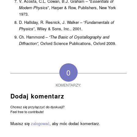
V. Acosta, C.L. Cowan, B.J. Graham – “
Essentials of
Modern Physics
”, Harper & Row, Publishers, New York
1973.
D. Halliday, R. Resnick, J. Walker – “
Fundamentals of
Physics
”, Wiley & Sons, Inc., 2001.
Ch. Hammond –
“The Basic of Crystallography and
Diffraction”,
Oxford Science Publications, Oxford 2009.
0
KOMENTARZY:
Dodaj komentarz
Chcesz się przyłączyć do dyskusji?
Feel free to contribute!
Musisz się
zalogować
, aby móc dodać komentarz.