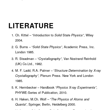
LITERATURE
Ch. Kittel – “
Introduction
to
Solid
Sta
t
e
Physics”
, Wiley
2004.
G. Burns – “
Solid
State
Physics”
, Academic Press, Inc.
London 1985.
R. Steadman – “
Crystallography”
, Van Nostrand Reinhold
(UK) Co.Ltd., 1982.
M. F. Ladd, R.A. Palmer – “
Structure
Determination
by
X-ray
Crystallography”
, Plenum Press. New York and London
1985.
K. Hermbecker – Handbook “
Physics X-ray Experiments”
,
PHYWE-Series of Publication, 2010.
H. Haken, M.Ch. Wolf – “
The Physics of Atoms and
Quanta
”, Springer, Berlin, Heidelberg 2000.