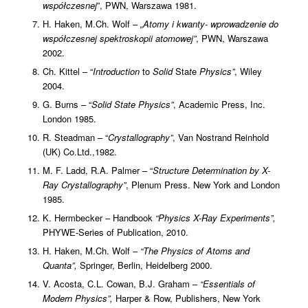
współczesnej
”, PWN, Warszawa 1981.
H. Haken, M.Ch. Wolf –
„Atomy i kwanty- wprowadzenie do
współczesnej spektroskopii atomowej”
, PWN, Warszawa
2002.
Ch. Kittel – “
Introduction
to
Solid
Sta
t
e
Physics”
, Wiley
2004.
G. Burns – “
Solid
State
Physics”
, Academic Press, Inc.
London 1985.
R. Steadman – “
Crystallography”
, Van Nostrand Reinhold
(UK) Co.Ltd.,1982.
M. F. Ladd, R.A. Palmer – “
Structure
Determination
by
X-
Ray
Crystallography”
, Plenum Press. New York and London
1985.
K. Hermbecker – Handbook
“Physics X-Ray Experiments”,
PHYWE-Series of Publication, 2010.
H. Haken, M.Ch. Wolf –
“The Physics of Atoms and
Quanta”,
Springer, Berlin, Heidelberg 2000.
V. Acosta, C.L. Cowan, B.J. Graham –
“Essentials of
Modern Physics”,
Harper & Row, Publishers, New York